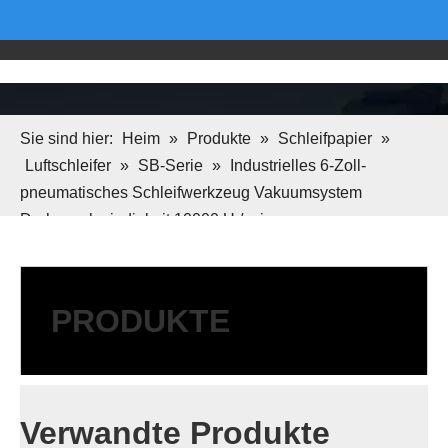
Sie sind hier:
Heim
»
Produkte
»
Schleifpapier
»
Luftschleifer
»
SB-Serie
»
Industrielles 6-Zoll-
pneumatisches Schleifwerkzeug Vakuumsystem
Drehgeschwindigkeit 10000 U / min
PRODUKTE
Verwandte Produkte