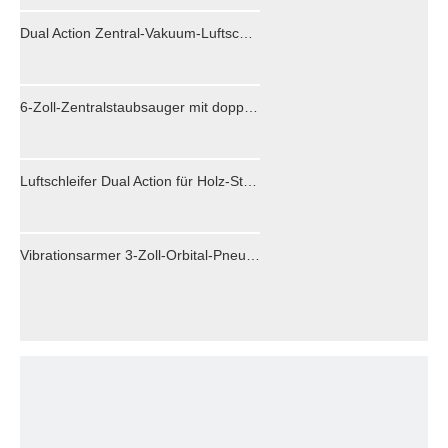
Dual Action Zentral-Vakuum-Luftschleifer 70 x 198 mm
6-Zoll-Zentralstaubsauger mit doppelter Wirkung, wasserdichter und wasserfester Luft-Exzenterschleifer-Polierer
Luftschleifer Dual Action für Holz-Stein-Autos
Vibrationsarmer 3-Zoll-Orbital-Pneumatikschleifer, Druckluftwerkzeug, Zentralstaubsauger