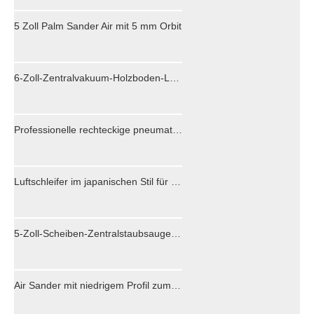
5 Zoll Palm Sander Air mit 5 mm Orbit
6-Zoll-Zentralvakuum-Holzboden-Luftschleifer-Maschine für Autooberfläche
Professionelle rechteckige pneumatische Druckluftschleifer-Werkzeuge
Luftschleifer im japanischen Stil für die Automobilindustrie
5-Zoll-Scheiben-Zentralstaubsauger-Luft-Exzenterschleifer für Holzböden PS6500D
Air Sander mit niedrigem Profil zum Entfernen von Farbe 70 x 198 mm