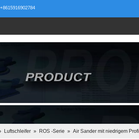
+8615916902784
»
Luftschleifer
»
ROS -Serie
»
Air Sander mit niedrigem Pro