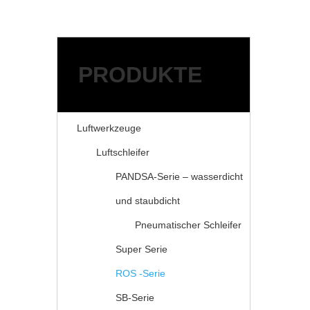
Schleifmittel
Zubehör für Druckluftwer
ANWENDUNGEN
RESSOURCEN
PRODUKTE
Service
FAQ
Herunterladen
Luftwerkzeuge
NACHRICHT
Luftschleifer
ÜBER KAIBAO
KONTAKTIERE UNS
PANDSA-Serie – wasserdicht
und staubdicht
Pneumatischer Schleifer
Super Serie
ROS -Serie
SB-Serie