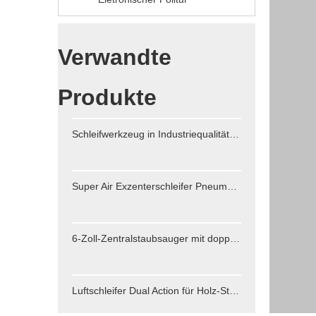
Verwandte
Produkte
Schleifwerkzeug in Industriequalität Maschinen Vakuumsystem Rotationstyp 3 Zoll 4 Zoll 5 Zoll 6 Zoll
Super Air Exzenterschleifer Pneumatischer Polierer, hochwertige Power-Poliermaschinen Vakuumsystem Rotationstyp 3 Zoll 4 Zoll 5 Zoll 6 Zoll
6-Zoll-Zentralstaubsauger mit doppelter Wirkung, wasserdichter und wasserfester Luft-Exzenterschleifer-Polierer
Luftschleifer Dual Action für Holz-Stein-Autos