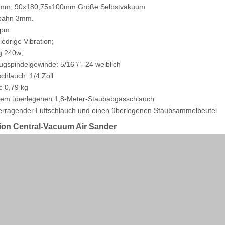
8mm, 90x180,75x100mm Größe Selbstvakuum
fbahn 3mm.
rpm.
iedrige Vibration;
g 240w;
gspindelgewinde: 5/16 \"- 24 weiblich
schlauch: 1/4 Zoll
: 0,79 kg
inem überlegenen 1,8-Meter-Staubabgasschlauch
berragender Luftschlauch und einen überlegenen Staubsammelbeutel
ion Central-Vacuum Air Sander