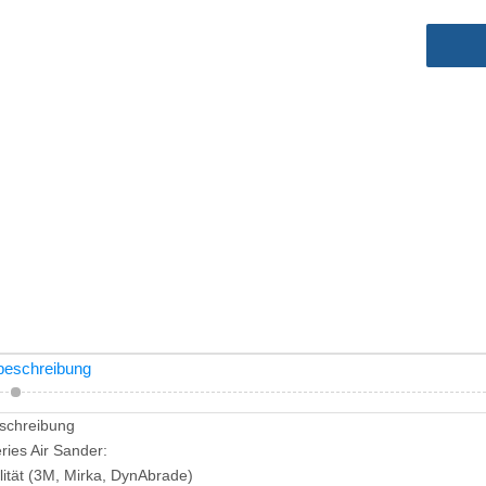
beschreibung
schreibung
ies Air Sander:
lität (3M, Mirka, DynAbrade)