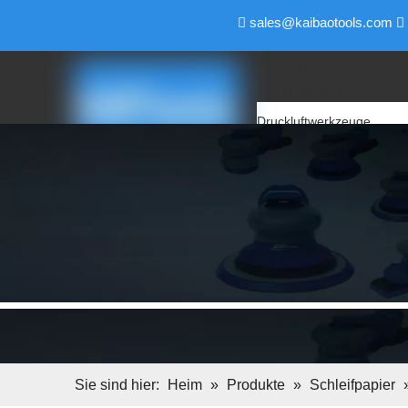
sales@kaibaotools.com


HEIM
PRODUKTE
Druckluftwerkzeuge
Luftschleifer
Luftpolierer
Druckluft-Winkelschleifer
Luftbandschleifer
Luftschleifer
Luftbohrer
Air Pencil Grinder
Luftfeile & Luftsägen
Luftschraubendreher
Luftschlüssel
Elektrische Werkzeuge
Backup-Pad
Sie sind hier:
Heim
»
Produkte
»
Schleifpapier
Schleifblock