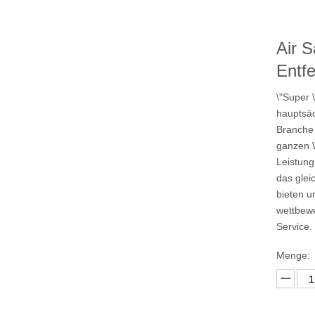
kzeuge
Air S
Entf
\"Super 
hauptsäc
Branche 
ganzen W
Leistung
das glei
bieten u
wettbewe
Service.
Menge: