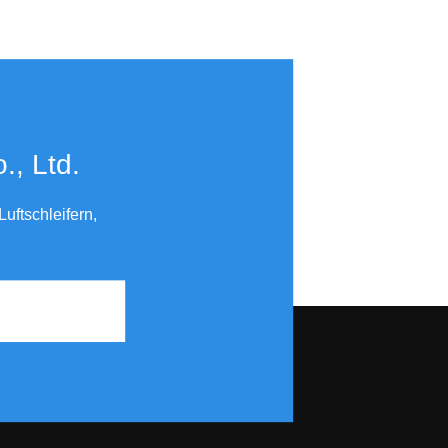
​​​​​​​
uftschleifern,