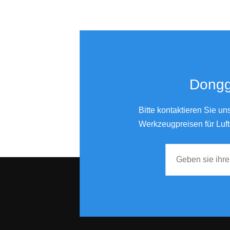
Vibrationsarmer 3-Zoll-Orbital-Pneumatikschleifer, Druckluftwerkzeug, Zentralstaubsauger
6 Zoll 150 mm pneumatischer Orbitalluftschleifer Industrie 12000 U / min
Donggu
Dual Action Zentral-Vakuum-Luftschleifer 70 x 198 mm
Bitte kontaktieren Sie u
Werkzeugpreisen für Luft
5 Zoll Palm Sander Air mit 5 mm Orbit
Super Air Pneumatischer Exzenterschleifer Rotary Typ 3 Zoll 4 Zoll 5 Zoll 6 Zoll
Mini Air Sander High-Power Enhance Version 2 Jahre Garantie