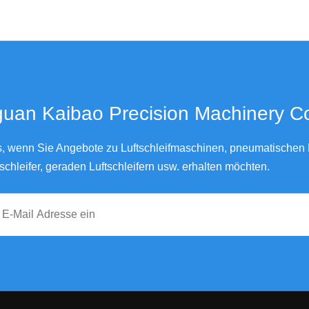
an Kaibao Precision Machinery Co., Ltd.
ns, wenn Sie Angebote zu Luftschleifmaschinen, pneumatischen L
schleifer, geraden Luftschleifern usw. erhalten möchten.