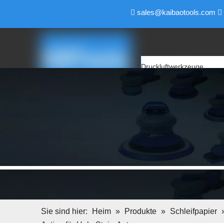
sales@kaibaotools.com


HEIM
PRODUKTE
Druckluftwerkzeuge
Luftschleifer
Luftpolierer
Druckluft-Winkelschleifer
Luftbandschleifer
Luftschleifer
Luftbohrer
Air Pencil Grinder
Luftfeile & Luftsägen
Luftschraubendreher
Luftschlüssel
Elektrische Werkzeuge
Backup-Pad
Sie sind hier:
Heim
»
Produkte
»
Schleifpapier
Schleifblock