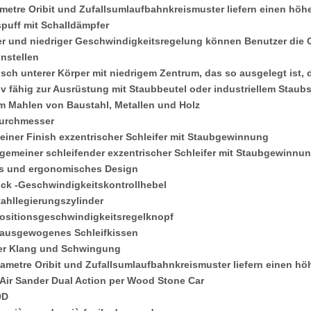
ametre Oribit und Zufallsumlaufbahnkreismuster liefern einen hö
uff mit Schalldämpfer
r und niedriger Geschwindigkeitsregelung können Benutzer die
instellen
h unterer Körper mit niedrigem Zentrum, das so ausgelegt ist, da
v fähig zur Ausrüstung mit Staubbeutel oder industriellem Staub
m Mahlen von Baustahl, Metallen und Holz
urchmesser
feiner Finish exzentrischer Schleifer mit Staubgewinnung
lgemeiner schleifender exzentrischer Schleifer mit Staubgewinnu
es und ergonomisches Design
ück -Geschwindigkeitskontrollhebel
tahllegierungszylinder
ositionsgeschwindigkeitsregelknopf
 ausgewogenes Schleifkissen
er Klang und Schwingung
iametre Oribit und Zufallsumlaufbahnkreismuster liefern einen h
Air Sander Dual Action per Wood Stone Car
0D