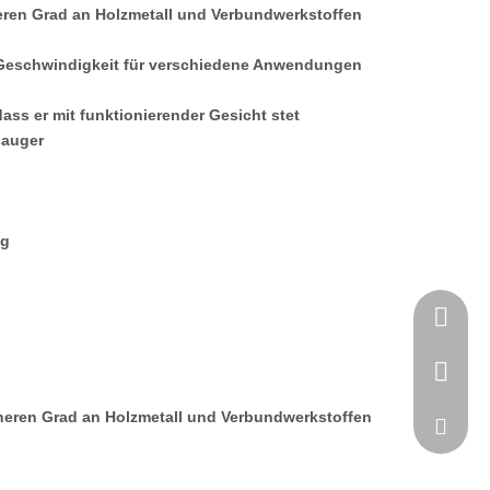
heren Grad an Holzmetall und Verbundwerkstoffen
 Geschwindigkeit für verschiedene Anwendungen
ss er mit funktionierender Gesicht stet
sauger
ng
1111111
+86-769
öheren Grad an Holzmetall und Verbundwerkstoffen
sales@k