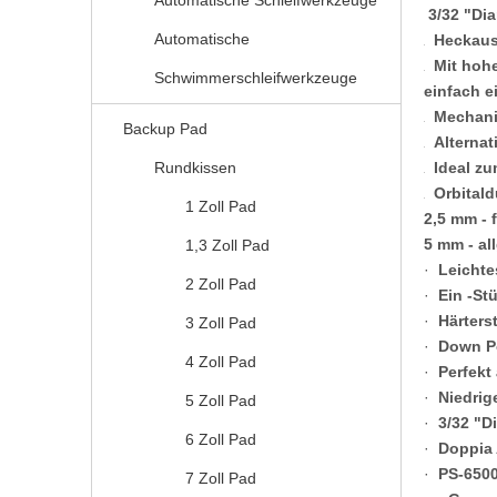
Automatische Schleifwerkzeuge
3/32 "Di
Automatische
Heckausp
Mit hohe
Schwimmerschleifwerkzeuge
einfach e
Mechanisc
Backup Pad
Alternati
Rundkissen
Ideal zu
Orbitald
1 Zoll Pad
2,5 mm - 
5 mm - al
1,3 Zoll Pad
·
Leicht
2 Zoll Pad
·
Ein -St
·
Härters
3 Zoll Pad
·
Down P
4 Zoll Pad
·
Perfekt
·
Niedrig
5 Zoll Pad
·
3/32 "D
6 Zoll Pad
·
Doppia 
·
PS-650
7 Zoll Pad