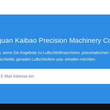
an Kaibao Precision Machinery Co., Ltd.
ns, wenn Sie Angebote zu Luftschleifmaschinen, pneumatischen L
schleifer, geraden Luftschleifern usw. erhalten möchten.