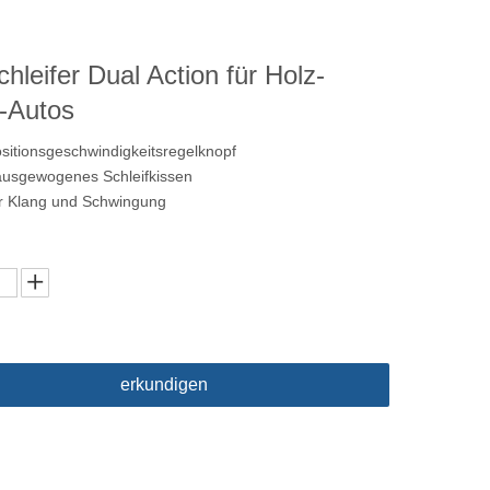
chleifer Dual Action für Holz-
n-Autos
itionsgeschwindigkeitsregelknopf
ausgewogenes Schleifkissen
er Klang und Schwingung
erkundigen