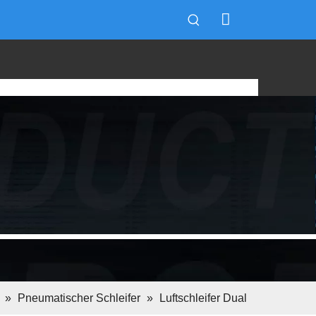
t
»
Pneumatischer Schleifer
»
Luftschleifer Dual