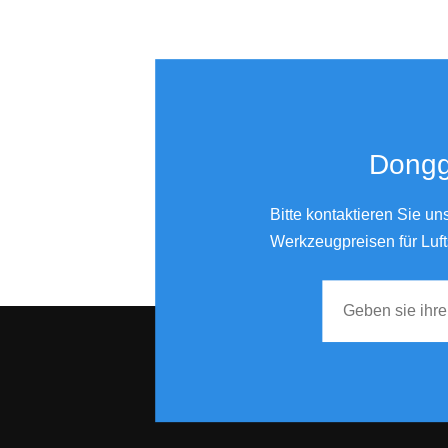
Industrietauglicher Dual Action Palm Air Sander mit Vakuumsystem 150 mm
6 "Vinyl PSA Face DA Schleifpad Dual Action Air Sander Verwenden Sie mit klebriger Rückseitenscheibe
Donggu
6-Zoll-Zentralstaubsauger mit doppelter Wirkung, wasserdichter und wasserfester Luft-Exzenterschleifer-Polierer
Bitte kontaktieren Sie u
Werkzeugpreisen für Luft
Dual Action Zentral-Vakuum-Luftschleifer 70 x 198 mm
Geräuscharmer pneumatischer Doppelkolbenschleifer für die Holzbearbeitung