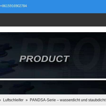
+8615916902784
»
Luftschleifer
»
PANDSA-Serie – wasserdicht und staubdich