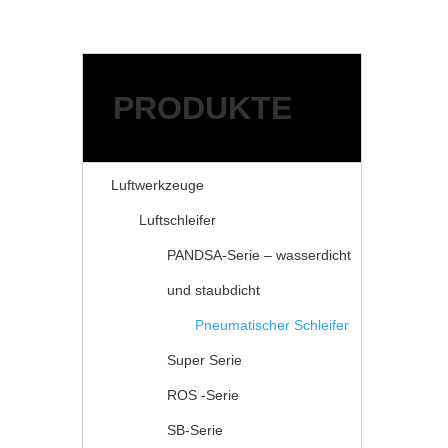
Action für Holz-Stein-Autos
Schleifmittel
Zubehör für Druckluftwer
ANWENDUNGEN
RESSOURCEN
PRODUKTE
Service
FAQ
Herunterladen
Luftwerkzeuge
NACHRICHT
Luftschleifer
ÜBER KAIBAO
KONTAKTIERE UNS
PANDSA-Serie – wasserdicht
und staubdicht
Pneumatischer Schleifer
Super Serie
ROS -Serie
SB-Serie