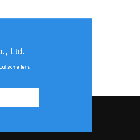
​​​​​​​
uftschleifern,