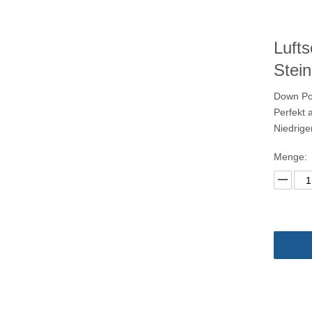
kzeuge
Lufts
Stei
Down Pos
Perfekt 
Niedrig
Menge: