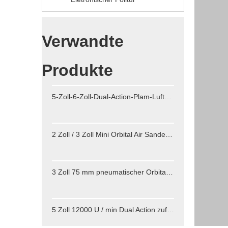
Verwandte
Produkte
5-Zoll-6-Zoll-Dual-Action-Plam-Luftschleifer
2 Zoll / 3 Zoll Mini Orbital Air SanderPneumatische Polierschleifmaschine Druckluftwerkzeuge Puffer Dual Action Orbital Polierer für Auto
3 Zoll 75 mm pneumatischer Orbital-Luftschleifer Dual Action 12000 U/min
5 Zoll 12000 U / min Dual Action zufälliger Orbitalschleifen mit glatte Oberfläche zum Luftpolieren