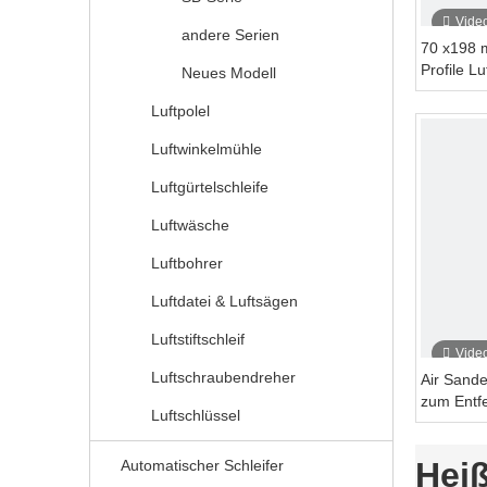
Vide
andere Serien
70 x198 
Profile Lu
Neues Modell
Schönhei
Luftpolel
Luftwinkelmühle
Luftgürtelschleife
Luftwäsche
Luftbohrer
Luftdatei & Luftsägen
Luftstiftschleif
Vide
Luftschraubendreher
Air Sande
zum Entf
Luftschlüssel
198 mm
Heiß
Automatischer Schleifer