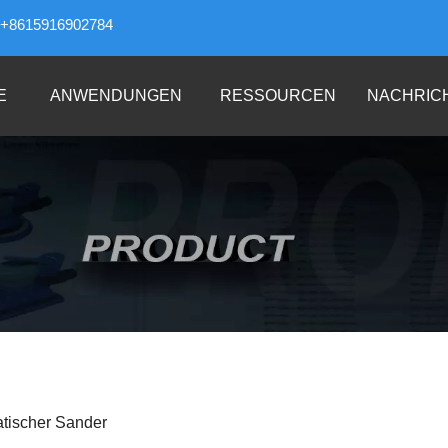
+8615916902784
E
ANWENDUNGEN
RESSOURCEN
NACHRIC
tischer Sander