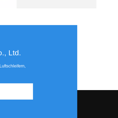
 Fabrikpreis OEM PS6500
​​​​​​​
uftschleifern,
to KB-7403