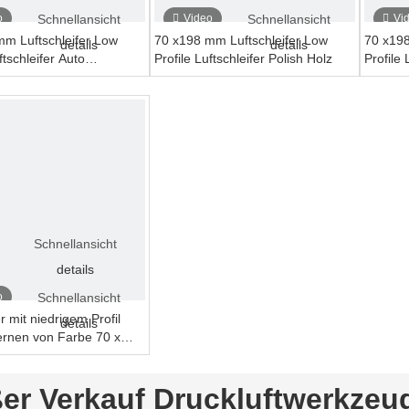
o
Schnellansicht
Video
Schnellansicht
Vi
mm Luftschleifer Low
70 x198 mm Luftschleifer Low
70 x198
details
details
ftschleifer Auto
Profile Luftschleifer Polish Holz
Profile 
t
Farbe
Schnellansicht
details
o
Schnellansicht
r mit niedrigem Profil
details
ernen von Farbe 70 x
er Verkauf Druckluftwerkzeu