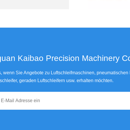
Pneumatischer Exzenterschleifer ohne Vakuum,
an Kaibao Precision Machinery Co., Ltd.
ns, wenn Sie Angebote zu Luftschleifmaschinen, pneumatischen L
schleifer, geraden Luftschleifern usw. erhalten möchten.
3M Typ Mini-Luftpolierer für Au