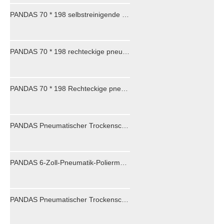
PANDAS 70 * 198 selbstreinigende rechteckige pneumatische Poliermaschine, pneumatische Schleifpapier-Poliermaschine, Auto-Holzmöbel-Poliermaschine
PANDAS 70 * 198 rechteckige pneumatische Poliermaschine mit Zentralabsaugung, pneumatische Schleifpapier-Poliermaschine, Kfz-Kittpolierer
PANDAS 70 * 198 Rechteckige pneumatische Schleifmaschine ohne Vakuum für Autos, Staubschleifmaschine, Trockenschleifmaschine ohne Vakuum
PANDAS Pneumatischer Trockenschleifer in Industriequalität, 6-Zoll-Zentralsauger, Automöbel, Polieren, pneumatische Schleifpapiermaschine, Hochgeschwindigkeits-Wachsen, Polieren, Vakuumauto
PANDAS 6-Zoll-Pneumatik-Poliermaschine, Industrie-Poliermaschine, Nicht-Vakuum-Poliermaschine, pneumatische Schleifpapiermaschine, Holzbearbeitung, Auto, Trockenschleifmaschine, Poliermaschine
PANDAS Pneumatischer Trockenschleifer in Industriequalität, 5 Zoll, nicht vakuumfrei, zum Polieren von Automöbeln, pneumatische Schleifpapiermaschine