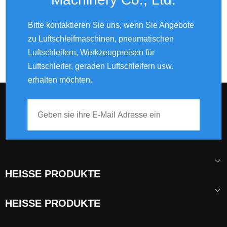
Modell:
Produktmarke:
Bitte kontaktieren Sie uns, wenn Sie Angebote
PS-6500D
PANDAS
zu Luftschleifmaschinen, pneumatischen
Luftschleifern, Werkzeugpreisen für
Produktbeschreibung
Luftschleifer, geraden Luftschleifern usw.
erhalten möchten.
Vorherige:
Nächste:
HEISSE PRODUKTE
HEISSE PRODUKTE