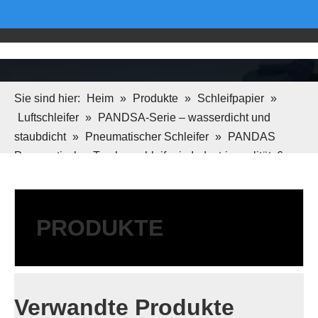
Sie sind hier:
Heim
»
Produkte
»
Schleifpapier
»
Luftschleifer
»
PANDSA-Serie – wasserdicht und
staubdicht
»
Pneumatischer Schleifer
»
PANDAS
Pneumatischer Trockenschleifer in Industriequalität, 6
Zoll, selbstansaugend, zum Polieren von Automöbeln,
pneumatische Schleifpapiermaschine
PRODUKTE
Verwandte Produkte