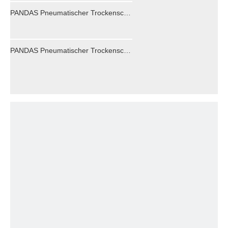
PANDAS Pneumatischer Trockenschleifer in Industriequalität, 5 Zoll, selbstansaugend, zum Polieren von Automöbeln, pneumatische Schleifpapiermaschine
PANDAS Pneumatischer Trockenschleifer, 5-Zoll-Zentralstaubsauger in Industriequalität, Polieren von Automöbeln, pneumatische Schleifpapiermaschine