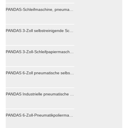
PANDAS-Schleifmaschine, pneumatische Poliermaschine ohne Vakuum, 70 * 198, rechteckig, staubfrei, Trockenschleifmaschine, industrielle Schleifpapiermaschine, Kfz-Spachtelmasse
PANDAS 3-Zoll selbstreinigende Schleifpapiermaschine, pneumatische Poliermaschine, Hochgeschwindigkeits-Poliermaschine, Auto-Polier- und Wachsmaschinen
PANDAS 3-Zoll-Schleifpapiermaschine mit zentraler Absaugung in Industriequalität, pneumatische Poliermaschine, Hochgeschwindigkeits-Poliermaschine
PANDAS 6-Zoll pneumatische selbstreinigende Poliermaschine Auto Poliermaschine Möbel Holz Luftschleifer Trockenschleifer Exzenter staubfrei
PANDAS Industrielle pneumatische Poliermaschine, 6-Zoll-Zentralstaubsauger-Schleifpapiermaschine, Trockenschleifer, Autowachs- und Poliermaschine, Luftschleifer
PANDAS 6-Zoll-Pneumatikpoliermaschine ohne Vakuum, Autopoliermaschine, pneumatisches Metallentgratungswerkzeug