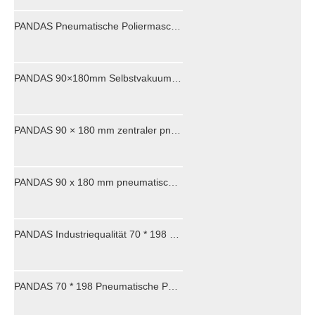
PANDAS Pneumatische Poliermaschine, 5-Zoll-Schleifpapier-Poliermaschine, Automobil-Polier-Hardware, Möbel, Holzbearbeitung, Wachsen, Polieren und Schleifwerkzeuge
PANDAS 90×180mm Selbstvakuum-Pneumatikschleifer Quadratischer Exzenter-Luftschleifer Schleifmaschine in Industriequalität zum Polieren und Spachtelschleifen von Karosserien, Holzmöbeln und Möbeln
PANDAS 90 × 180 mm zentraler pneumatischer Vakuumschleifer, quadratischer Luft-Exzenterschleifer für Polier- und Schleifarbeiten an der Oberfläche von Autokarosserien, Holzmöbeln
PANDAS 90 x 180 mm pneumatischer Exzenterschleifer ohne Vakuum, rechteckige Luftschleifmaschine mit Klettverschluss-Pad, Handschleifwerkzeug zum Polieren von Karosserielacken und Holzmöbeln
PANDAS Industriequalität 70 * 198 pneumatische Poliermaschine selbstreinigende und staubfreie Autoschleifmaschine Polier- und Schleifpapiermaschine
PANDAS 70 * 198 Pneumatische Poliermaschine Zentrale Vakuum-Poliermaschine Rechteckige staubfreie Trockenschleifmaschine Industrielle Schleifpapiermaschine Staubfreies Polieren