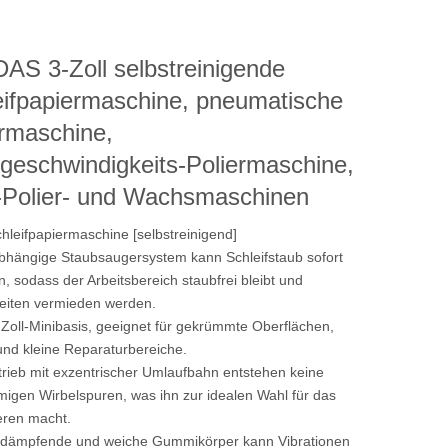
Auto-Polier- und Wachsmaschinen
AS 3-Zoll selbstreinigende
eifpapiermaschine, pneumatische
ermaschine,
geschwindigkeits-Poliermaschine,
-Polier- und Wachsmaschinen
chleifpapiermaschine [selbstreinigend]
hängige Staubsaugersystem kann Schleifstaub sofort
n, sodass der Arbeitsbereich staubfrei bleibt und
eiten vermieden werden.
-Zoll-Minibasis, geeignet für gekrümmte Oberflächen,
nd kleine Reparaturbereiche.
rieb mit exzentrischer Umlaufbahn entstehen keine
rmigen Wirbelspuren, was ihn zur idealen Wahl für das
eren macht.
ßdämpfende und weiche Gummikörper kann Vibrationen