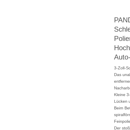
ische Poliermaschine, Hochgeschwindigkeits-Poliermaschine, 
kzeuge
PAND
Schl
Poli
Hoch
Auto
3-Zoll-S
Das unab
entferne
Nacharb
Kleine 3
Lücken u
Beim Bet
spiralfö
Feinpoli
Der sto