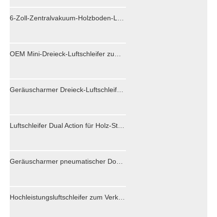
6-Zoll-Zentralvakuum-Holzboden-Luftschleifer-Maschine für Autooberfläche
OEM Mini-Dreieck-Luftschleifer zum Schleifen von Holzmarmor
Geräuscharmer Dreieck-Luftschleifer für besondere Orte aus Holz
Luftschleifer Dual Action für Holz-Stein-Autos
Geräuscharmer pneumatischer Doppelkolbenschleifer für die Holzbearbeitung
Hochleistungsluftschleifer zum Verkauf für Auto -Autoschiffe, Flugzeugholzprodukte.