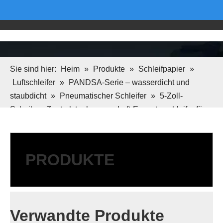
Sie sind hier:
Heim
»
Produkte
»
Schleifpapier
»
Luftschleifer
»
PANDSA-Serie – wasserdicht und
staubdicht
»
Pneumatischer Schleifer
»
5-Zoll-
Scheiben-Zentralstaubsauger-Luft-Exzenterschleifer für
Holzböden PS6500D
PRODUKTE
Verwandte Produkte