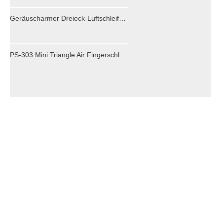
Geräuscharmer Dreieck-Luftschleifer für besondere Orte aus Holz
PS-303 Mini Triangle Air Fingerschleifer für spezielle Bereiche