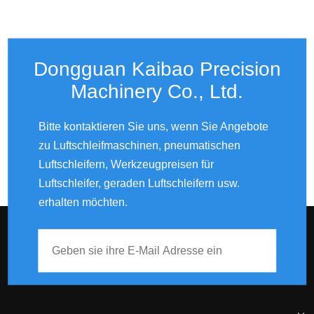
Dongguan Kaibao Precision
Machinery Co., Ltd.​​​​​​​
Bitte kontaktieren Sie uns, wenn Sie Angebote
zu Luftschleifmaschinen, pneumatischen
Luftschleifern, Werkzeugpreisen für
Luftschleifer, geraden Luftschleifern usw.
erhalten möchten.