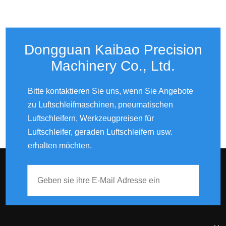
Dongguan Kaibao Precision
Machinery Co., Ltd.​​​​​​​
Bitte kontaktieren Sie uns, wenn Sie Angebote
zu Luftschleifmaschinen, pneumatischen
Luftschleifern, Werkzeugpreisen für
Luftschleifer, geraden Luftschleifern usw.
erhalten möchten.