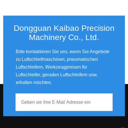
Dongguan Kaibao Precision
Machinery Co., Ltd.​​​​​​​
Bitte kontaktieren Sie uns, wenn Sie Angebote
zu Luftschleifmaschinen, pneumatischen
Luftschleifern, Werkzeugpreisen für
Luftschleifer, geraden Luftschleifern usw.
erhalten möchten.