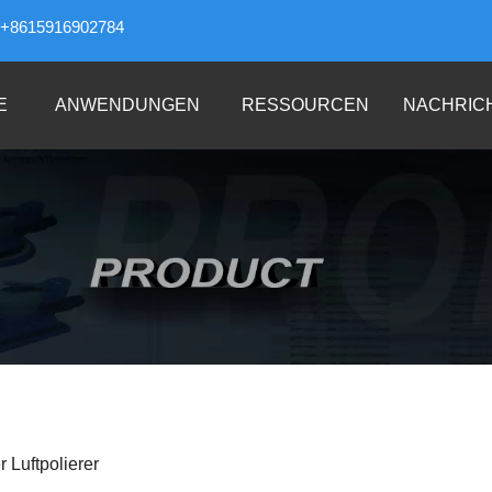
+8615916902784
E
ANWENDUNGEN
RESSOURCEN
NACHRIC
 Luftpolierer