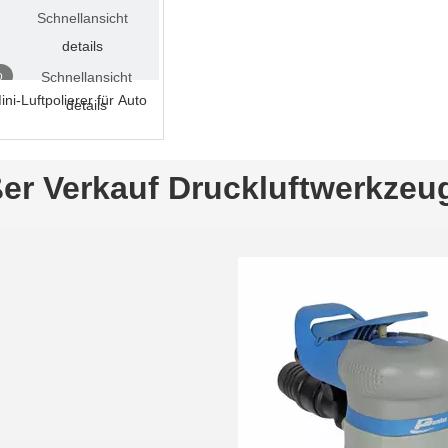
Schnellansicht
details
o
Schnellansicht
ni-Luftpolierer für Auto
details
er Verkauf Druckluftwerkzeu