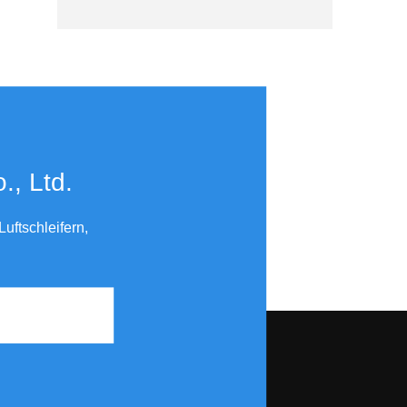
to KB-7403
​​​​​​​
uftschleifern,
Triangle Pad 70x100