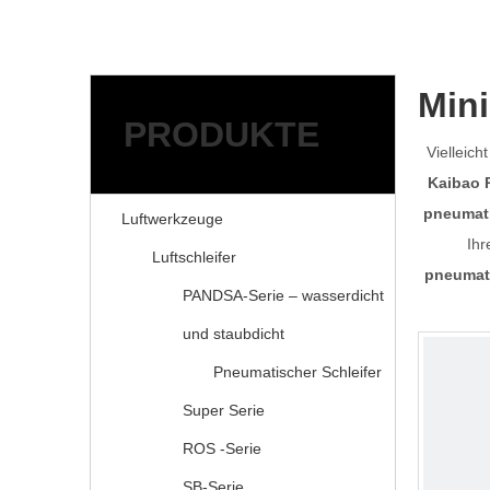
Mini
PRODUKTE
Vielleich
Kaibao P
pneumati
Luftwerkzeuge
Ihr
Luftschleifer
pneumati
PANDSA-Serie – wasserdicht
und staubdicht
Pneumatischer Schleifer
Super Serie
ROS -Serie
SB-Serie