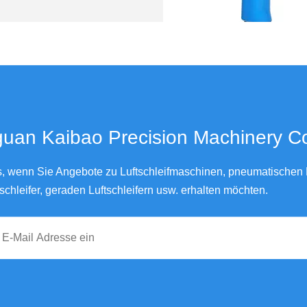
3M Typ Mini-Luftpolierer für Au
an Kaibao Precision Machinery Co., Ltd.
ns, wenn Sie Angebote zu Luftschleifmaschinen, pneumatischen L
schleifer, geraden Luftschleifern usw. erhalten möchten.
Professioneller Luft-Schwingschleifer mit 