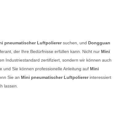
ni pneumatischer Luftpolierer
suchen, und
Dongguan
eferant, der Ihre Bedürfnisse erfüllen kann. Nicht nur
Mini
len Industriestandard zertifiziert, sondern wir können auch
ce und Sie können professionelle Anleitung auf
Mini
wenn Sie an
Mini pneumatischer Luftpolierer
interessiert
ch lassen.