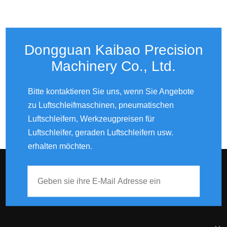
Dongguan Kaibao Precision
Machinery Co., Ltd.​​​​​​​
Bitte kontaktieren Sie uns, wenn Sie Angebote
zu Luftschleifmaschinen, pneumatischen
Luftschleifern, Werkzeugpreisen für
Luftschleifer, geraden Luftschleifern usw.
erhalten möchten.