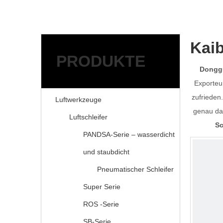
Kai
PRODUKTE
Donggu
Exporteu
zufrieden
Luftwerkzeuge
genau das
Luftschleifer
Sc
PANDSA-Serie – wasserdicht
und staubdicht
Pneumatischer Schleifer
Super Serie
ROS -Serie
SB-Serie