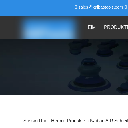
sales@kaibaotools.com


HEIM
PRODUKT
Sie sind hier:
Heim
»
Produkte
»
Kaibao AIR Schle