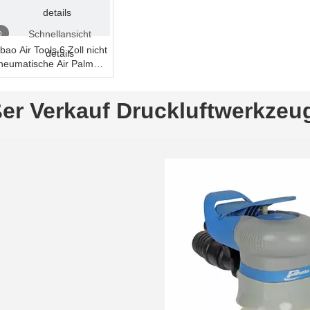
details
o
Schnellansicht
bao Air Tools 6 Zoll nicht
details
eumatische Air Palm
 Orbital
er Verkauf Druckluftwerkzeu