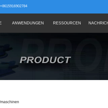
+8615916902784
E
ANWENDUNGEN
RESSOURCEN
NACHRIC
ifmaschinen