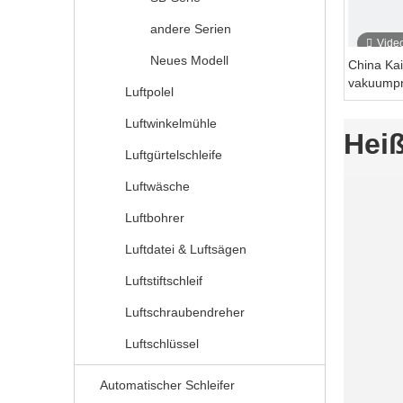
andere Serien
Vide
Neues Modell
China Kai
vakuumpn
Luftpolel
zufälliges
Luftwinkelmühle
Heiß
Luftgürtelschleife
Luftwäsche
Luftbohrer
Luftdatei & Luftsägen
Luftstiftschleif
Luftschraubendreher
Luftschlüssel
Automatischer Schleifer