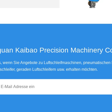
3M Typ Mini-Luftpolierer für Au
an Kaibao Precision Machinery Co., Ltd.
ns, wenn Sie Angebote zu Luftschleifmaschinen, pneumatischen L
schleifer, geraden Luftschleifern usw. erhalten möchten.
Professioneller Luft-Schwingschleifer mit 