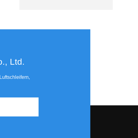
to KB-7403
​​​​​​​
uftschleifern,
Triangle Pad 70x100