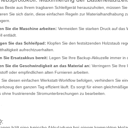
s Beste aus Ihrem tragbaren Schleifgerät herauszuholen, müssen Sie 
ieren Sie sich darin, diese einfachen Regeln zur Materialhandhabung zu 
ngern.
n Sie die Maschine arbeiten:
Vermeiden Sie starken Druck auf das W
l entlädt.
gen Sie das Schleifpad:
Klopfen Sie den festsitzenden Holzstaub reg
tthaltigkeit aufrechtzuerhalten.
n Sie Ersatzakkus bereit:
Legen Sie Ihre Backup-Akkuzelle immer in d
n Sie die Geschwindigkeit an das Material an:
Verringern Sie Ihre
stoff oder empfindlichen alten Furnieren arbeiten.
Sie diesen einfachen Werkstatt-Workflow befolgen, verhindern Sie ein
erkzeug den ganzen Tag effizient läuft. Es sorgt für einen gleichmäßig
 ohne frustrierende Stromunterbrechungen zu bearbeiten.
:
lange hält eine typische Akkuladung bei einem kompakten Holzs