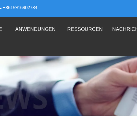
+8615916902784

E
ANWENDUNGEN
RESSOURCEN
NACHRIC