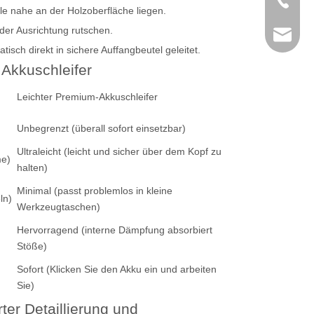
+86-769
e nahe an der Holzoberfläche liegen.
 der Ausrichtung rutschen.
sales@k
isch direkt in sichere Auffangbeutel geleitet.
 Akkuschleifer
Leichter Premium-Akkuschleifer
Unbegrenzt (überall sofort einsetzbar)
Ultraleicht (leicht und sicher über dem Kopf zu
me)
halten)
Minimal (passt problemlos in kleine
ln)
Werkzeugtaschen)
Hervorragend (interne Dämpfung absorbiert
Stöße)
Sofort (Klicken Sie den Akku ein und arbeiten
Sie)
ter Detaillierung und