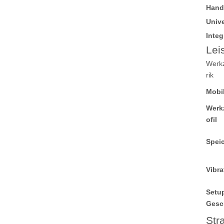
Hand
Unive
Integ
Lei
Werkz
rik
Mobi
Werk
ofil
Spei
Vibr
Setu
Gesc
Str