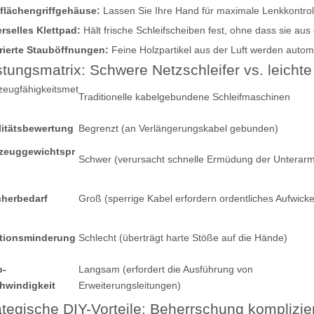
flächengriffgehäuse:
Lassen Sie Ihre Hand für maximale Lenkkontroll
rselles Klettpad:
Hält frische Schleifscheiben fest, ohne dass sie aus
rierte Stauböffnungen:
Feine Holzpartikel aus der Luft werden automat
stungsmatrix: Schwere Netzschleifer vs. leichte
eugfähigkeitsmet
Traditionelle kabelgebundene Schleifmaschinen
litätsbewertung
Begrenzt (an Verlängerungskabel gebunden)
zeuggewichtspr
Schwer (verursacht schnelle Ermüdung der Unterar
cherbedarf
Groß (sperrige Kabel erfordern ordentliches Aufwicke
ationsminderung
Schlecht (überträgt harte Stöße auf die Hände)
p-
Langsam (erfordert die Ausführung von
hwindigkeit
Erweiterungsleitungen)
ategische DIY-Vorteile: Beherrschung komplizier