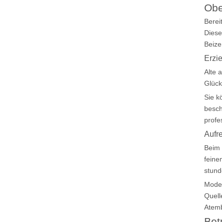
Obe
Berei
Diese
Beize
Erzi
Alte 
Glück
Sie k
besch
profe
Aufr
Beim 
feine
stund
Moder
Quell
Atem
Bet