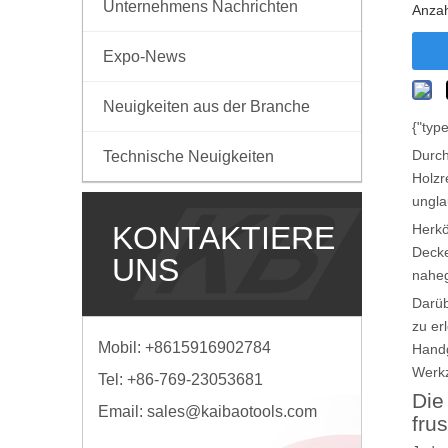
Unternehmens Nachrichten
Anzah
Expo-News
Neuigkeiten aus der Branche
{"type
Durch
Technische Neuigkeiten
Holzr
ungla
KONTAKTIERE
Herkö
Decke
UNS
nahe
Darüb
zu er
Mobil: +8615916902784
Handg
Werkz
Tel: +86-769-23053681
Die
Email:
sales@kaibaotools.com
frus