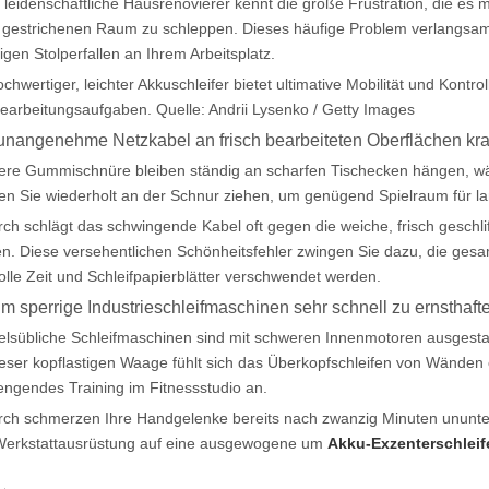
 leidenschaftliche Hausrenovierer kennt die große Frustration, die es m
h gestrichenen Raum zu schleppen. Dieses häufige Problem verlangsamt
igen Stolperfallen an Ihrem Arbeitsplatz.
ochwertiger, leichter Akkuschleifer bietet ultimative Mobilität und Kontro
earbeitungsaufgaben. Quelle: Andrii Lysenko / Getty Images
unangenehme Netzkabel an frisch bearbeiteten Oberflächen kr
re Gummischnüre bleiben ständig an scharfen Tischecken hängen, wä
n Sie wiederholt an der Schnur ziehen, um genügend Spielraum für
ch schlägt das schwingende Kabel oft gegen die weiche, frisch geschli
n. Diese versehentlichen Schönheitsfehler zwingen Sie dazu, die gesa
olle Zeit und Schleifpapierblätter verschwendet werden.
m sperrige Industrieschleifmaschinen sehr schnell zu ernsthaft
lsübliche Schleifmaschinen sind mit schweren Innenmotoren ausgestatt
ieser kopflastigen Waage fühlt sich das Überkopfschleifen von Wänden
engendes Training im Fitnessstudio an.
ch schmerzen Ihre Handgelenke bereits nach zwanzig Minuten ununterb
Werkstattausrüstung auf eine ausgewogene um
Akku-Exzenterschleif