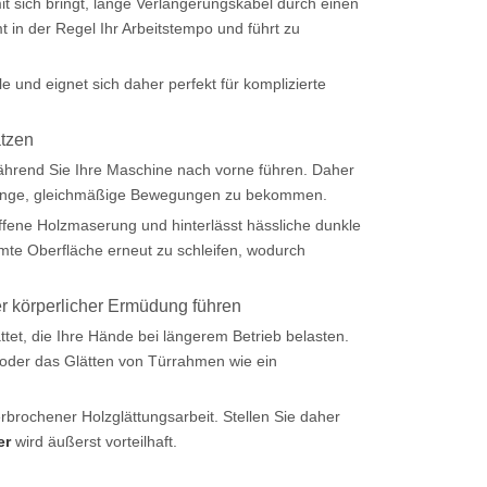
it sich bringt, lange Verlängerungskabel durch einen
 in der Regel Ihr Arbeitstempo und führt zu
lle und eignet sich daher perfekt für komplizierte
atzen
hrend Sie Ihre Maschine nach vorne führen. Daher
 lange, gleichmäßige Bewegungen zu bekommen.
ffene Holzmaserung und hinterlässt hässliche dunkle
mte Oberfläche erneut zu schleifen, wodurch
er körperlicher Ermüdung führen
et, die Ihre Hände bei längerem Betrieb belasten.
 oder das Glätten von Türrahmen wie ein
rochener Holzglättungsarbeit. Stellen Sie daher
er
wird äußerst vorteilhaft.