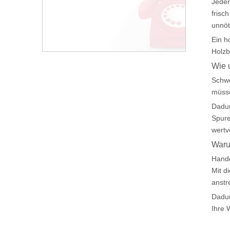
Jeder
frisc
unnöt
Ein h
Holzb
Wie 
Schwe
müsse
Dadur
Spure
wertv
Waru
Hande
Mit d
anstr
Dadur
Ihre 