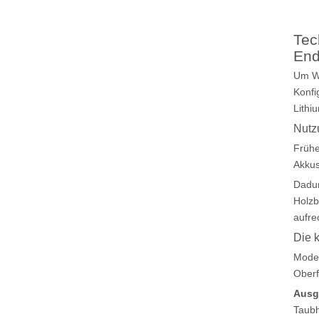
Tec
End
Um Wo
Konfi
Lithi
Nutz
Frühe
Akkus
Dadur
Holzb
aufre
Die k
Moder
Oberf
Ausge
Taubh