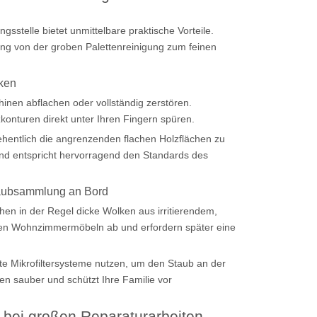
gsstelle bietet unmittelbare praktische Vorteile.
g von der groben Palettenreinigung zum feinen
cken
hinen abflachen oder vollständig zerstören.
onturen direkt unter Ihren Fingern spüren.
sehentlich die angrenzenden flachen Holzflächen zu
 und entspricht hervorragend den Standards des
taubsammlung an Bord
hen in der Regel dicke Wolken aus irritierendem,
ren Wohnzimmermöbeln ab und erfordern später eine
te Mikrofiltersysteme nutzen, um den Staub an der
en sauber und schützt Ihre Familie vor
t bei großen Reparaturarbeiten