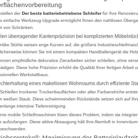
rflächenvorbereitung
tstellen der
Der beste batteriebetriebene Schleifer
für Ihre Renovierun
s einfache Werkzeug-Upgrade ermöglicht Ihnen den nahtlosen Übergan
n von Schränken.
elen überragender Kantenpräzision bei komplizierten Möbelstü
antike Stühle weisen enge Kurven auf, die größere Industrieschleifmasc
licherweise können Sie mit einem kompakten Handballengerät die Holzk
önnen empfindliche dekorative Zierarbeiten sicher schleifen, ohne ver
ädigen. Diese hohe Präzision erhöht die Qualität Ihrer fertigen Arbeit
ssionellen Werkstattbaus.
echterhaltung eines makellosen Wohnraums durch effiziente S
Schleifen trockener Trockenbauflächen oder alter Farbanstriche entste
m weißen Staub. Diese schwimmenden Rückstände setzen sich auf Ih
enlange intensive Tiefenreinigung.
ne mobile Schleifmaschinen lösen dieses Problem, indem sie integrier
e aufzufangen. Diese aktive Absaugung hält Ihre Atemluft in Innenräum
beschwerden.
riebsprotokoll: Maximierung der Batterielaufzei