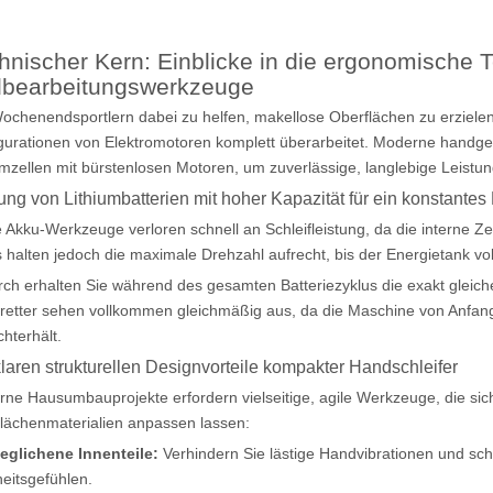
hnischer Kern: Einblicke in die ergonomische 
bearbeitungswerkzeuge
chenendsportlern dabei zu helfen, makellose Oberflächen zu erziele
gurationen von Elektromotoren komplett überarbeitet. Moderne handge
umzellen mit bürstenlosen Motoren, um zuverlässige, langlebige Leistung
ung von Lithiumbatterien mit hoher Kapazität für ein konstante
 Akku-Werkzeuge verloren schnell an Schleifleistung, da die interne Ze
 halten jedoch die maximale Drehzahl aufrecht, bis der Energietank volls
ch erhalten Sie während des gesamten Batteriezyklus die exakt gleiche
retter sehen vollkommen gleichmäßig aus, da die Maschine von Anfang
chterhält.
laren strukturellen Designvorteile kompakter Handschleifer
ne Hausumbauprojekte erfordern vielseitige, agile Werkzeuge, die si
lächenmaterialien anpassen lassen:
glichene Innenteile:
Verhindern Sie lästige Handvibrationen und sch
eitsgefühlen.