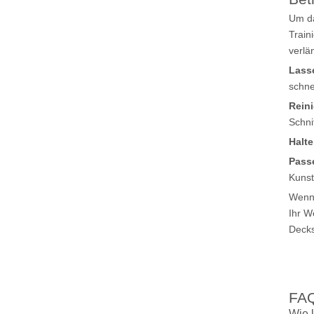
Um da
Train
verlä
Lasse
schnel
Reini
Schni
Halte
Passe
Kunst
Wenn 
Ihr W
Decks
FAQ
Wie 