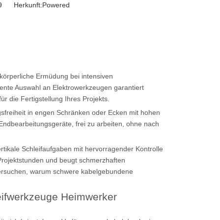
-29 Herkunft:
Powered
 körperliche Ermüdung bei intensiven
gente Auswahl an Elektrowerkzeugen garantiert
r die Fertigstellung Ihres Projekts.
freiheit in engen Schränken oder Ecken mit hohen
ndbearbeitungsgeräte, frei zu arbeiten, ohne nach
ertikale Schleifaufgaben mit hervorragender Kontrolle
e Projektstunden und beugt schmerzhaften
ntersuchen, warum schwere kabelgebundene
eifwerkzeuge Heimwerker