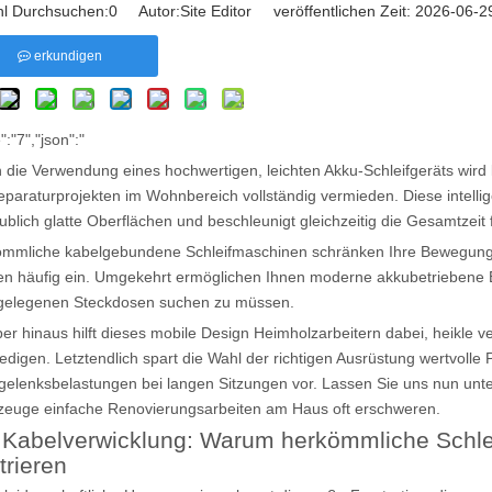
l Durchsuchen:
0
Autor:Site Editor veröffentlichen Zeit: 2026-06
erkundigen
":"7","json":"
 die Verwendung eines hochwertigen, leichten Akku-Schleifgeräts wird
eparaturprojekten im Wohnbereich vollständig vermieden. Diese intelli
ublich glatte Oberflächen und beschleunigt gleichzeitig die Gesamtzeit fü
mmliche kabelgebundene Schleifmaschinen schränken Ihre Bewegungs
n häufig ein. Umgekehrt ermöglichen Ihnen moderne akkubetriebene E
gelegenen Steckdosen suchen zu müssen.
er hinaus hilft dieses mobile Design Heimholzarbeitern dabei, heikle v
ledigen. Letztendlich spart die Wahl der richtigen Ausrüstung wertvoll
elenksbelastungen bei langen Sitzungen vor. Lassen Sie uns nun u
euge einfache Renovierungsarbeiten am Haus oft erschweren.
 Kabelverwicklung: Warum herkömmliche Schl
trieren