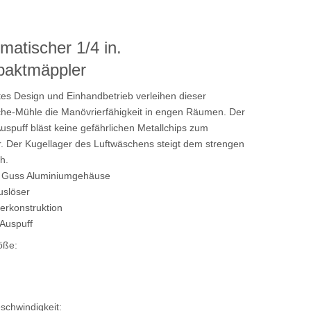
atischer 1/4 in.
aktmäppler
s Design und Einhandbetrieb verleihen dieser
he-Mühle die Manövrierfähigkeit in engen Räumen. Der
Auspuff bläst keine gefährlichen Metallchips zum
. Der Kugellager des Luftwäschens steigt dem strengen
h.
s Guss Aluminiumgehäuse
uslöser
erkonstruktion
 Auspuff
öße:
schwindigkeit: