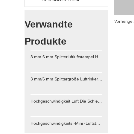
Verwandte
Vorherige
Produkte
3 mm 6 mm Splitterluftluftstempel Hochgeschwindigkeit
3 mm/6 mm Splittergröße Luftrinker zum Schleifen des Luftwerkzeugs
Hochgeschwindigkeit Luft Die Schleifstift 65000 U / min für die Luftfahrzeugindustrie 3mm Spanngröße
Hochgeschwindigkeits -Mini -Luftstabermühle für Motormetallschleifenstiftstift