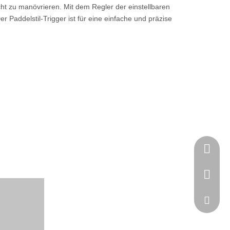
cht zu manövrieren. Mit dem Regler der einstellbaren
r Paddelstil-Trigger ist für eine einfache und präzise
1111111
+86-769
sales@k