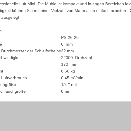
essionelle Luft Mini -Die Mühle ist kompakt und in engen Bereichen lei
gkeit können Sie mit einer Vielzahl von Materialien einfach arbeiten. De
 ausgelegt.
:
PS-26-20
ße
6 mm
 Durchmesser der Schleifscheibe
32 mm
chwindigkeit
22000 Drehzahl
170 mm
ht
0,66 kg
 Luftverbrauch
0,45 m³/min
dengröße
1/4 '' npt
Schlauchgröße
8mm