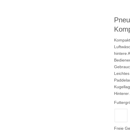
kzeuge
Pneum
Komp
Kompakte
Luftwäsc
hintere 
Bediener
Gebrauc
Leichte
Paddela
Kugellag
Hinterer
Futtergr
6 mm
Freie Ge