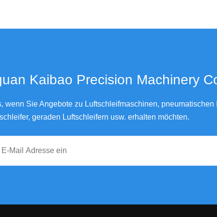
an Kaibao Precision Machinery Co., Ltd.
ns, wenn Sie Angebote zu Luftschleifmaschinen, pneumatischen L
schleifer, geraden Luftschleifern usw. erhalten möchten.