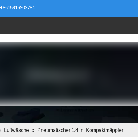
+8615916902784
»
Luftwäsche
»
Pneumatischer 1/4 in. Kompaktmäppler