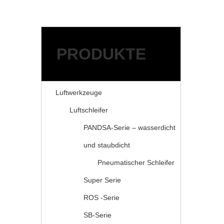
Schleifmittel
Zubehör für Druckluftwer
ANWENDUNGEN
RESSOURCEN
PRODUKTE
Service
FAQ
Herunterladen
Luftwerkzeuge
NACHRICHT
Luftschleifer
ÜBER KAIBAO
KONTAKTIERE UNS
PANDSA-Serie – wasserdicht
und staubdicht
Pneumatischer Schleifer
Super Serie
ROS -Serie
SB-Serie