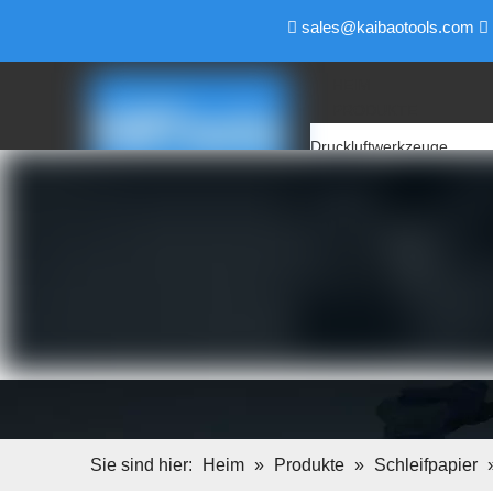
sales@kaibaotools.com


HEIM
PRODUKTE
Druckluftwerkzeuge
Luftschleifer
Luftpolierer
Druckluft-Winkelschleifer
Luftbandschleifer
Luftschleifer
Luftbohrer
Air Pencil Grinder
Luftfeile & Luftsägen
Luftschraubendreher
Luftschlüssel
Elektrische Werkzeuge
Backup-Pad
Sie sind hier:
Heim
»
Produkte
»
Schleifpapier
Schleifblock