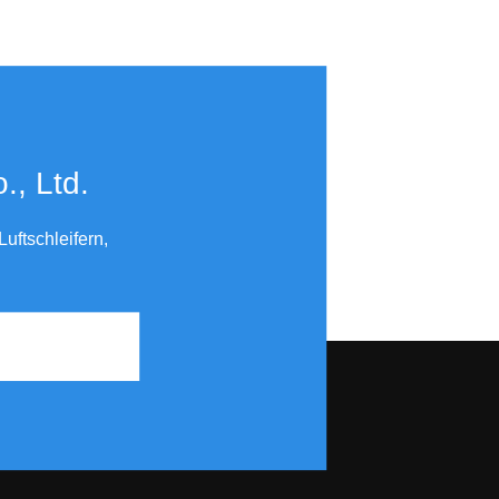
​​​​​​​
uftschleifern,