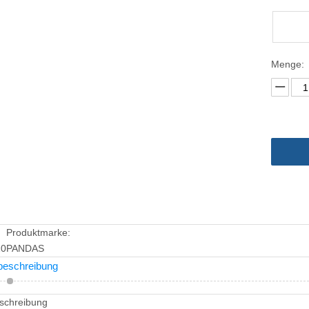
22000 U
Menge:
Produktmarke:
20
PANDAS
beschreibung
schreibung