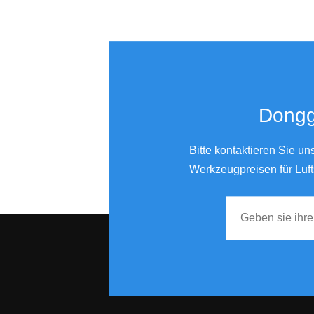
Pneumatische Mühle schnitzten Stiftluft Sterbchen 3 mm Läutergröße PS-13-2
Donggu
Bitte kontaktieren Sie u
Werkzeugpreisen für Luft