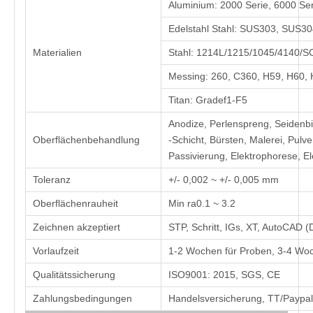
Aluminium: 2000 Serie, 6000 Se
Edelstahl Stahl: SUS303, SUS3
Materialien
Stahl: 1214L/1215/1045/4140
Messing: 260, C360, H59, H60, 
Titan: Gradef1-F5
Anodize, Perlenspreng, Seidenbi
Oberflächenbehandlung
-Schicht, Bürsten, Malerei, Pulv
Passivierung, Elektrophorese, El
Toleranz
+/- 0,002 ~ +/- 0,005 mm
Oberflächenrauheit
Min ra0.1 ~ 3.2
Zeichnen akzeptiert
STP, Schritt, IGs, XT, AutoCAD
Vorlaufzeit
1-2 Wochen für Proben, 3-4 Woc
Qualitätssicherung
ISO9001: 2015, SGS, CE
Zahlungsbedingungen
Handelsversicherung, TT/Paypa