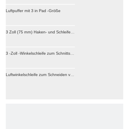
Luftpuffer mit 3 in Pad -Größe
3 Zoll (75 mm) Haken- und Schleifenschleifenkissen für Schleifscheiben mit 6 mm Dia Shank Luftreiniger Werkzeuge M6 männlicher Faden
3 -Zoll -Winkelschleife zum Schnittschleifen
Luftwinkelschleife zum Schneiden von Mahlen von 4 Zoll Profi