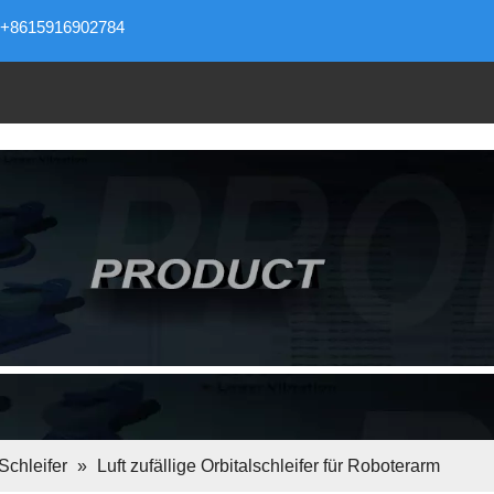
+8615916902784
Schleifer
»
Luft zufällige Orbitalschleifer für Roboterarm