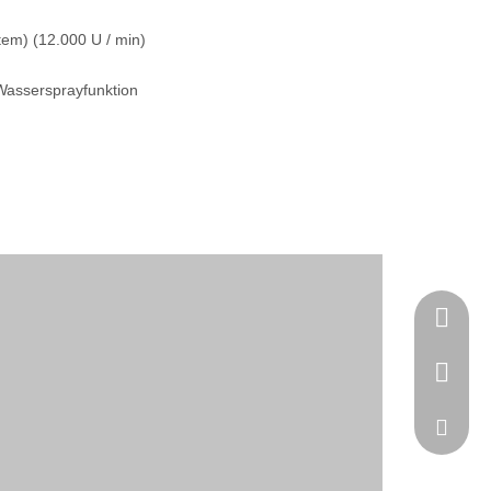
tem) (12.000 U / min)
 Wassersprayfunktion
1111111
+86-769
sales@k