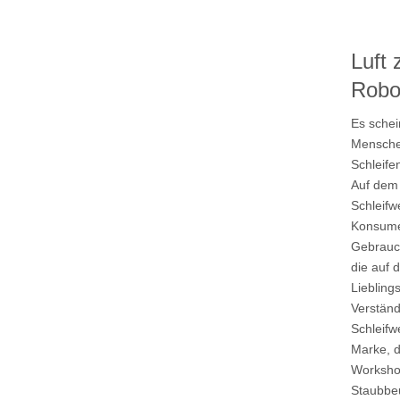
kzeuge
Luft 
Robo
Es schei
Mensche
Schleife
Auf dem
Schleifw
Konsumen
Gebrauch
die auf 
Liebling
Verständ
Schleifw
Marke, d
Workshop
Staubbeu