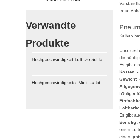
Verständli
treue Anhä
Verwandte
Pneuma
Kaibao hat
Produkte
Unser Schl
die häufig
Hochgeschwindigkeit Luft Die Schleifstift 65000 U / min für die Luftfahrzeugindustrie 3mm Spanngröße
Es gibt ei
Kosten
- 
Gewicht
-
Hochgeschwindigkeits -Mini -Luftstabermühle für Motormetallschleifenstiftstift
Allgegen
häufiger f
Einfachhe
Haltbarke
Es gibt au
Benötigt
einen Luft
einen gro