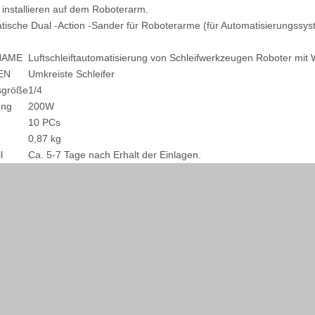
 installieren auf dem Roboterarm.
tische Dual -Action -Sander für Roboterarme (für Automatisierungssys
NAME
Luftschleiftautomatisierung von Schleifwerkzeugen Roboter mit
EN
Umkreiste Schleifer
ssgröße
1/4
ung
200W
10 PCs
0,87 kg
l
Ca. 5-7 Tage nach Erhalt der Einlagen.