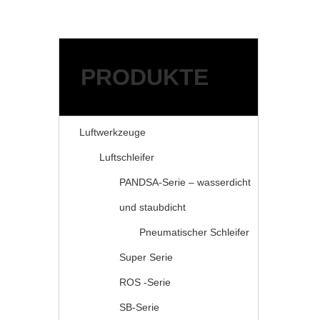
Schleifmittel
Zubehör für Druckluftwer
ANWENDUNGEN
RESSOURCEN
PRODUKTE
Service
FAQ
Herunterladen
Luftwerkzeuge
NACHRICHT
Luftschleifer
ÜBER KAIBAO
KONTAKTIERE UNS
PANDSA-Serie – wasserdicht
und staubdicht
Pneumatischer Schleifer
Super Serie
ROS -Serie
SB-Serie