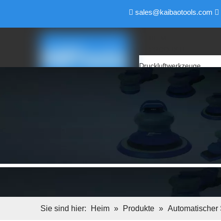
sales@kaibaotools.com


HEIM
PRODUKTE
Druckluftwerkzeuge
Luftschleifer
Luftpolierer
Druckluft-Winkelschleifer
Luftbandschleifer
Luftschleifer
Luftbohrer
Air Pencil Grinder
Luftfeile & Luftsägen
Luftschraubendreher
Luftschlüssel
Elektrische Werkzeuge
Backup-Pad
Sie sind hier:
Heim
»
Produkte
»
Automatischer 
Schleifblock