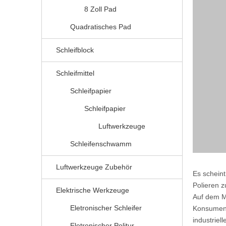
8 Zoll Pad
Quadratisches Pad
Schleifblock
Schleifmittel
Schleifpapier
Schleifpapier
Luftwerkzeuge
Schleifenschwamm
Luftwerkzeuge Zubehör
Es schein
Polieren 
Elektrische Werkzeuge
Auf dem M
Eletronischer Schleifer
Konsument
industriel
Eletronischer Politur