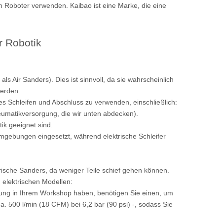
m Roboter verwenden. Kaibao ist eine Marke, die eine
r Robotik
ls Air Sanders). Dies ist sinnvoll, da sie wahrscheinlich
werden.
es Schleifen und Abschluss zu verwenden, einschließlich:
Pneumatikversorgung, die wir unten abdecken).
tik geeignet sind.
sumgebungen eingesetzt, während elektrische Schleifer
trische Sanders, da weniger Teile schief gehen können.
 elektrischen Modellen:
ung in Ihrem Workshop haben, benötigen Sie einen, um
a. 500 l/min (18 CFM) bei 6,2 bar (90 psi) -, sodass Sie