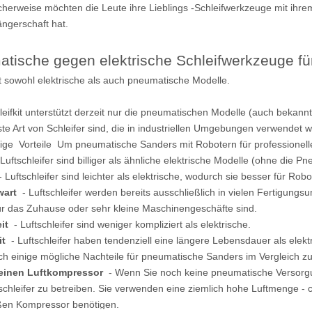
cherweise möchten die Leute ihre Lieblings -Schleifwerkzeuge mit ihre
ngerschaft hat.
tische gegen elektrische Schleifwerkzeuge fü
 sowohl elektrische als auch pneumatische Modelle.
eifkit unterstützt derzeit nur die pneumatischen Modelle (auch bekannt a
ste Art von Schleifer sind, die in industriellen Umgebungen verwendet 
nige Vorteile Um pneumatische Sanders mit Robotern für professionell
Luftschleifer sind billiger als ähnliche elektrische Modelle (ohne die 
 Luftschleifer sind leichter als elektrische, wodurch sie besser für Robo
wart
- Luftschleifer werden bereits ausschließlich in vielen Fertigung
ür das Zuhause oder sehr kleine Maschinengeschäfte sind.
it
- Luftschleifer sind weniger kompliziert als elektrische.
it
- Luftschleifer haben tendenziell eine längere Lebensdauer als elek
ch einige mögliche Nachteile für pneumatische Sanders im Vergleich zu
 einen Luftkompressor
- Wenn Sie noch keine pneumatische Versorg
schleifer zu betreiben. Sie verwenden eine ziemlich hohe Luftmenge - c
ßen Kompressor benötigen.