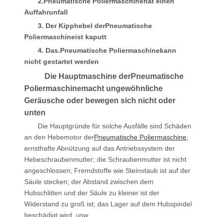
2.
Pneumatische Poliermaschine
hat einen
Auffahrunfall
3. Der Kipphebel der
Pneumatische
Poliermaschine
ist kaputt
4. Das.
Pneumatische Poliermaschine
kann
nicht gestartet werden
Die Hauptmaschine der
Pneumatische
Poliermaschine
macht ungewöhnliche
Geräusche oder bewegen sich nicht oder
unten
Die Hauptgründe für solche Ausfälle sind Schäden
an den Hebemotor der
Pneumatische Poliermaschine
;
ernsthafte Abnützung auf das Antriebssystem der
Hebeschraubenmutter; die Schraubenmutter ist nicht
angeschlossen; Fremdstoffe wie Steinstaub ist auf der
Säule stecken; der Abstand zwischen dem
Hubschlitten und der Säule zu kleiner ist der
Widerstand zu groß ist; das Lager auf dem Hubspindel
beschädigt wird, usw.