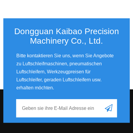
Dongguan Kaibao Precision
Machinery Co., Ltd.​​​​​​​
Bitte kontaktieren Sie uns, wenn Sie Angebote
zu Luftschleifmaschinen, pneumatischen
Luftschleifern, Werkzeugpreisen für
Luftschleifer, geraden Luftschleifern usw.
erhalten möchten.