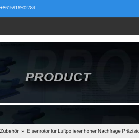
+8615916902784
 Zubehör
»
Eisenrotor für Luftpolierer hoher Nachfrage Präzis