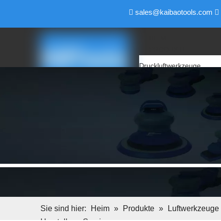
sales@kaibaotools.com


HEIM
PRODUKTE
Druckluftwerkzeuge
Luftschleifer
Luftpolierer
Druckluft-Winkelschleifer
Luftbandschleifer
Luftschleifer
Luftbohrer
Air Pencil Grinder
Luftfeile & Luftsägen
Luftschraubendreher
Luftschlüssel
Elektrische Werkzeuge
Backup-Pad
Sie sind hier:
Heim
»
Produkte
»
Luftwerkzeuge
Schleifblock