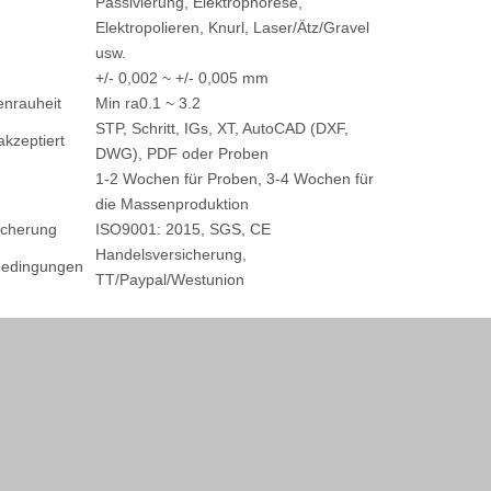
Passivierung, Elektrophorese,
Elektropolieren, Knurl, Laser/Ätz/Gravel
usw.
+/- 0,002 ~ +/- 0,005 mm
enrauheit
Min ra0.1 ~ 3.2
STP, Schritt, IGs, XT, AutoCAD (DXF,
kzeptiert
DWG), PDF oder Proben
1-2 Wochen für Proben, 3-4 Wochen für
die Massenproduktion
icherung
ISO9001: 2015, SGS, CE
Handelsversicherung,
bedingungen
TT/Paypal/Westunion