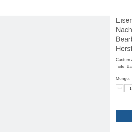
kzeuge
Eisen
Nach
Bearb
Herst
Custom A
Teile: Ba
Menge: