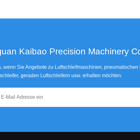
an Kaibao Precision Machinery Co., Ltd.
ns, wenn Sie Angebote zu Luftschleifmaschinen, pneumatischen L
schleifer, geraden Luftschleifern usw. erhalten möchten.