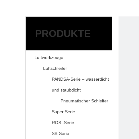
Herstellung Services
Schleifmittel
Zubehör für Druckluftwer
ANWENDUNGEN
RESSOURCEN
PRODUKTE
Service
FAQ
Herunterladen
Luftwerkzeuge
NACHRICHT
Luftschleifer
ÜBER KAIBAO
KONTAKTIERE UNS
PANDSA-Serie – wasserdicht
und staubdicht
Pneumatischer Schleifer
Super Serie
ROS -Serie
SB-Serie