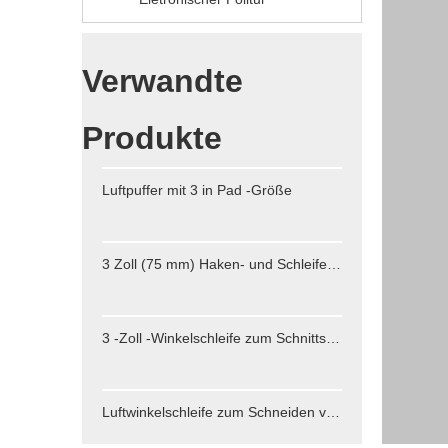
Verwandte
Produkte
Luftpuffer mit 3 in Pad -Größe
3 Zoll (75 mm) Haken- und Schleifenschleifenkissen für Schleifscheiben mit 6 mm Dia Shank Luftreiniger Werkzeuge M6 männlicher Faden
3 -Zoll -Winkelschleife zum Schnittschleifen
Luftwinkelschleife zum Schneiden von Mahlen von 4 Zoll Profi