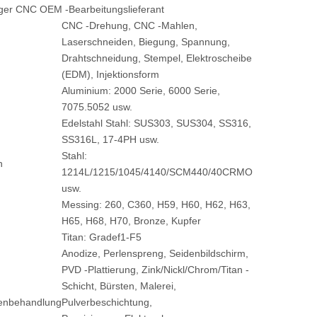
ger CNC OEM -Bearbeitungslieferant
CNC -Drehung, CNC -Mahlen,
Laserschneiden, Biegung, Spannung,
Drahtschneidung, Stempel, Elektroscheibe
(EDM), Injektionsform
Aluminium: 2000 Serie, 6000 Serie,
7075.5052 usw.
Edelstahl Stahl: SUS303, SUS304, SS316,
SS316L, 17-4PH usw.
Stahl:
n
1214L/1215/1045/4140/SCM440/40CRMO
usw.
Messing: 260, C360, H59, H60, H62, H63,
H65, H68, H70, Bronze, Kupfer
Titan: Gradef1-F5
Anodize, Perlenspreng, Seidenbildschirm,
PVD -Plattierung, Zink/Nickl/Chrom/Titan -
Schicht, Bürsten, Malerei,
enbehandlung
Pulverbeschichtung,