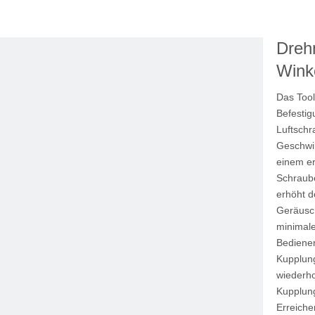
kzeuge
Dreh
Winke
Das Tool
Befesti
Luftschr
Geschwi
einem er
Schraube
erhöht d
Geräusch
minimale
Bediener
Kupplung
wiederh
Kupplun
Erreiche