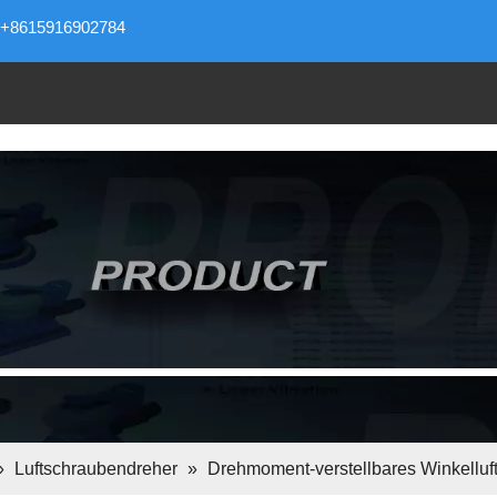
+8615916902784
»
Luftschraubendreher
»
Drehmoment-verstellbares Winkelluf