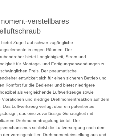
moment-verstellbares
lluftschraub
 bietet Zugriff auf schwer zugängliche
gungselemente in engen Räumen. Der
aubendreher bietet Langlebigkeit, Strom und
ndigkeit für Montage- und Fertigungsanwendungen zu
schwinglichen Preis. Der pneumatische
ndreher entwickelt sich für einen sicheren Betrieb und
en Komfort für die Bediener und bietet niedrigere
dezibel als vergleichende Luftwerkzeuge sowie
 Vibrationen und niedrige Drehmomentreaktion auf dem
. Das Luftwerkzeug verfügt über ein patentiertes
sdesign, das eine zuverlässige Genauigkeit mit
olbarem Drehmomentregelung bietet. Der
gsmechanismus schließt die Luftversorgung nach dem
n der voreingestellten Drehmomenteinstellung aus und