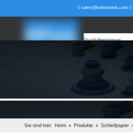
sales@kaibaotools.com


HEIM
PRODUKTE
Druckluftwerkzeuge
Luftschleifer
Luftpolierer
Druckluft-Winkelschleifer
Luftbandschleifer
Luftschleifer
Luftbohrer
Air Pencil Grinder
Luftfeile & Luftsägen
Luftschraubendreher
Luftschlüssel
Elektrische Werkzeuge
Backup-Pad
Sie sind hier:
Heim
»
Produkte
»
Schleifpapier
Schleifblock