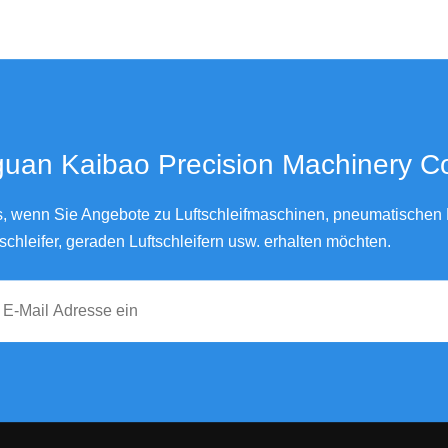
an Kaibao Precision Machinery Co., Ltd.
ns, wenn Sie Angebote zu Luftschleifmaschinen, pneumatischen L
schleifer, geraden Luftschleifern usw. erhalten möchten.