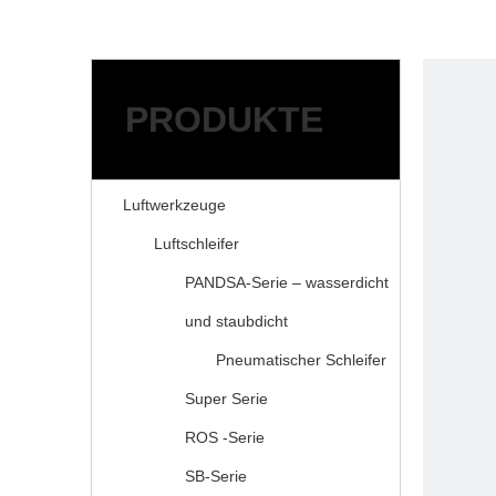
Schleifmittel
Zubehör für Druckluftwer
ANWENDUNGEN
RESSOURCEN
PRODUKTE
Service
FAQ
Herunterladen
Luftwerkzeuge
NACHRICHT
Luftschleifer
ÜBER KAIBAO
KONTAKTIERE UNS
PANDSA-Serie – wasserdicht
und staubdicht
Pneumatischer Schleifer
Super Serie
ROS -Serie
SB-Serie