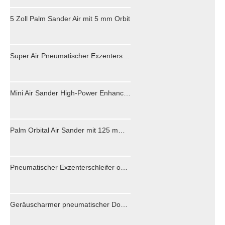
5 Zoll Palm Sander Air mit 5 mm Orbit
Super Air Pneumatischer Exzenterschleifer Rotary Typ 3 Zoll 4 Zoll 5 Zoll 6 Zoll
Mini Air Sander High-Power Enhance Version 2 Jahre Garantie
Palm Orbital Air Sander mit 125 mm Schleifscheibenauflage
Pneumatischer Exzenterschleifer ohne Vakuum, Fabrikpreis OEM PS6500
Geräuscharmer pneumatischer Doppelkolbenschleifer für die Holzbearbeitung