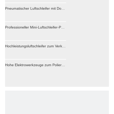
Pneumatischer Luftschleifer mit Doppelwirkung für Holzautos im Automobilbereich
Professioneller Mini-Luftschleifer-Polierer für Auto-Marmor
Hochleistungsluftschleifer zum Verkauf für Auto -Autoschiffe, Flugzeugholzprodukte.
Hohe Elektrowerkzeuge zum Polieren von PS-0026C